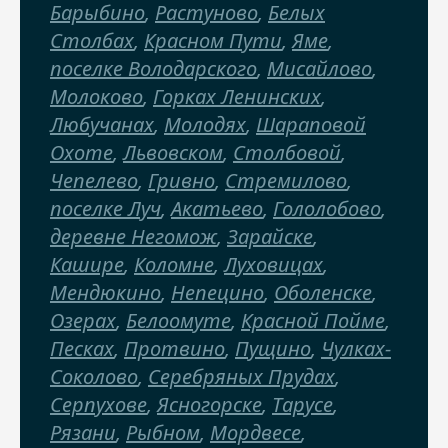
Барыбино
,
Растуново
,
Белых
Столбах
,
Красном Пути
,
Яме
,
поселке Володарского
,
Мисайлово
,
Молоково
,
Горках Ленинских
,
Любучанах
,
Молодях
,
Шараповой
Охоте
,
Львовском
,
Столбовой
,
Чепелево
,
Гривно
,
Стремилово
,
поселке Луч
,
Акатьево
,
Гололобово
,
деревне Негомож
,
Зарайске
,
Кашире
,
Коломне
,
Луховицах
,
Мендюкино
,
Непецино
,
Оболенске
,
Озерах
,
Белоомуте
,
Красной Пойме
,
Песках
,
Протвино
,
Пущино
,
Чулках-
Соколово
,
Серебряных Прудах
,
Серпухове
,
Ясногорске
,
Тарусе
,
Рязани
,
Рыбном
,
Мордвесе
,