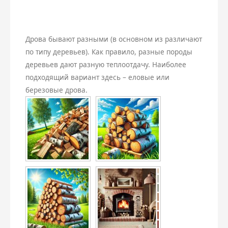
Керамзит
Плитка
Дрова бывают разными (в основном из различают
Бой
Дренаж
по типу деревьев). Как правило, разные породы
деревьев дают разную теплоотдачу. Наиболее
Дрова
подходящий вариант здесь – еловые или
Земляные работы
березовые дрова.
Пеллеты
Навесы
Бетон
Чернозем