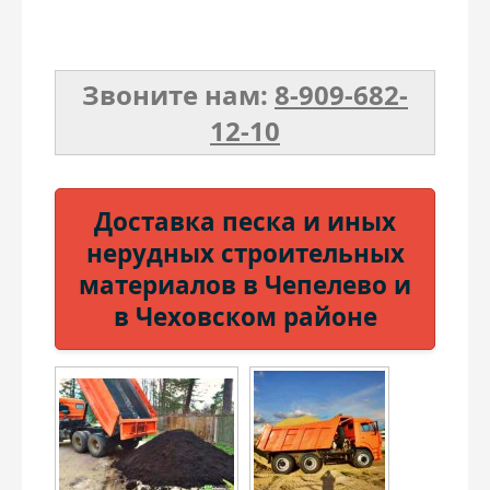
Керамзит
Плитка
Звоните нам:
8-909-682-
Бой
Дренаж
12-10
Дрова
Земляные работы
Доставка песка и иных
Пеллеты
Навесы
нерудных строительных
материалов в Чепелево и
Бетон
в Чеховском районе
Чернозем