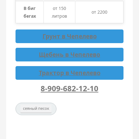
В биг
от 150
от 2200
бегах
литров
Грунт в Чепелево
Щебень в Чепелево
Трактор в Чепелево
8-909-682-12-10
сеяный песок