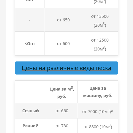
(20м
)
от 13500
-
от 650
3
(20м
)
от 12500
<Опт
от 600
3
(20м
)
Цены на различные виды песка
3
Цена за
Цена за м
,
машину, руб.
руб.
Сеяный
от 660
3
от 7000 (10м
)*
Речной
от 780
3
от 8800
(10м
)