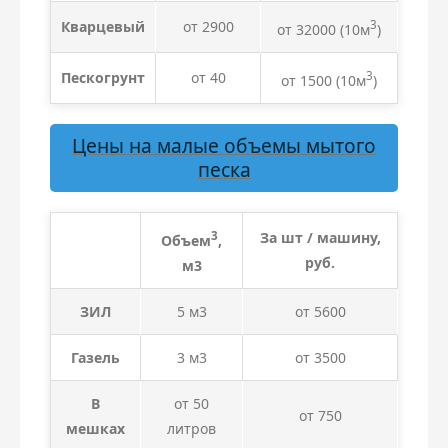
Кварцевый
от 2900
3
от 32000
(10м
)
Пескогрунт
от 40
3
от 1500
(10м
)
Цены на малые объемы мытого
песка
3
За шт / машину,
Объем
,
руб.
м3
ЗИЛ
5 м3
от 5600
Газель
3 м3
от 3500
В
от 50
от 750
мешках
литров