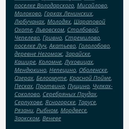
поселке Володарского
,
Мисайлово
,
Молоково
,
Горках Ленинских
,
Любучанах
,
Молодях
,
Шараповой
Охоте
,
Львовском
,
Столбовой
,
Чепелево
,
Гривно
,
Стремилово
,
поселке Луч
,
Акатьево
,
Гололобово
,
деревне Негомож
,
Зарайске
,
Кашире
,
Коломне
,
Луховицах
,
Мендюкино
,
Непецино
,
Оболенске
,
Озерах
,
Белоомуте
,
Красной Пойме
,
Песках
,
Протвино
,
Пущино
,
Чулках-
Соколово
,
Серебряных Прудах
,
Серпухове
,
Ясногорске
,
Тарусе
,
Рязани
,
Рыбном
,
Мордвесе
,
Заокском
,
Веневе