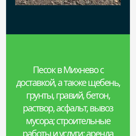
Керамзит
Плитка
Бой
Дренаж
Дрова
Земляные работы
Пеллеты
Навесы
Песок в Михнево с
доставкой, а также щебень,
Бетон
грунты, гравий, бетон,
Чернозем
раствор, асфальт, вывоз
мусора; строительные
работы и услуги; аренда