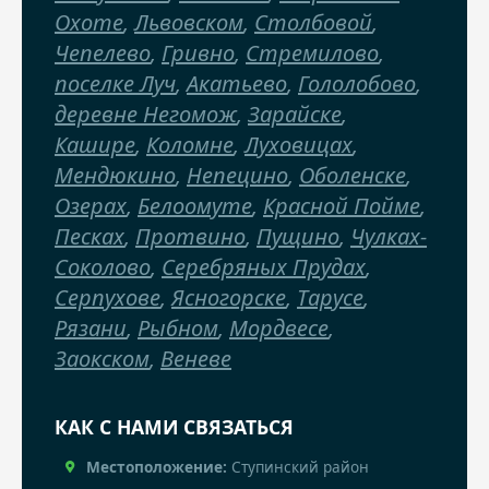
Охоте
,
Львовском
,
Столбовой
,
Чепелево
,
Гривно
,
Стремилово
,
поселке Луч
,
Акатьево
,
Гололобово
,
деревне Негомож
,
Зарайске
,
Кашире
,
Коломне
,
Луховицах
,
Мендюкино
,
Непецино
,
Оболенске
,
Озерах
,
Белоомуте
,
Красной Пойме
,
Песках
,
Протвино
,
Пущино
,
Чулках-
Соколово
,
Серебряных Прудах
,
Серпухове
,
Ясногорске
,
Тарусе
,
Рязани
,
Рыбном
,
Мордвесе
,
Заокском
,
Веневе
КАК С НАМИ СВЯЗАТЬСЯ
Местоположение:
Ступинский район