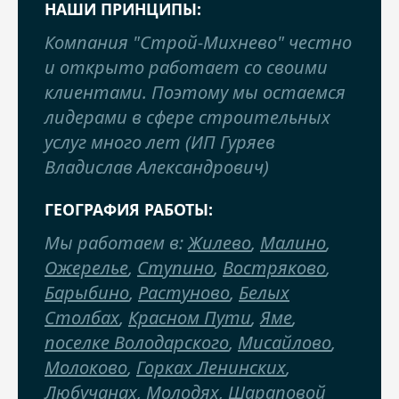
НАШИ ПРИНЦИПЫ:
Компания "Строй-Михнево" честно
и открыто работает со своими
клиентами. Поэтому мы остаемся
лидерами в сфере строительных
услуг много лет (ИП Гуряев
Владислав Александрович)
ГЕОГРАФИЯ РАБОТЫ:
Мы работаем в:
Жилево
,
Малино
,
Ожерелье
,
Ступино
,
Востряково
,
Барыбино
,
Растуново
,
Белых
Столбах
,
Красном Пути
,
Яме
,
поселке Володарского
,
Мисайлово
,
Молоково
,
Горках Ленинских
,
Любучанах
,
Молодях
,
Шараповой