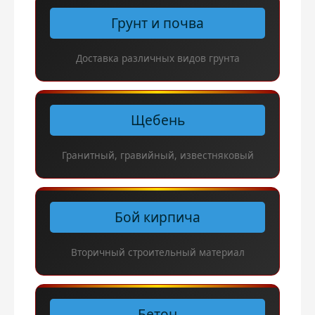
Грунт и почва
Доставка различных видов грунта
Щебень
Гранитный, гравийный, известняковый
Бой кирпича
Вторичный строительный материал
Бетон