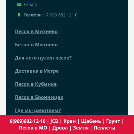
E-mail:
Телефон:
+7 909 682 12 10
Песок в Михнево
Бетон в Михнево
Для чего нужен песок?
Доставка в Истре
Песок в Кубинке
Песок в Бронницах
Где мы работаем?
8(909)682-12-10
|
JCB
|
Кран
|
Щебень
|
Грунт
|
Партнеры
Песок в МО
|
Дрова
|
Земля
|
Пеллеты