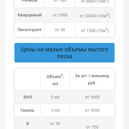
Речной
от 780
от 8800
(10м
)
Кварцевый
от 2900
3
от 32000
(10м
)
Пескогрунт
от 40
3
от 1500
(10м
)
Цены на малые объемы мытого
песка
3
За шт / машину,
Объем
,
руб.
м3
ЗИЛ
5 м3
от 5600
Газель
3 м3
от 3500
В
от 50
от 750