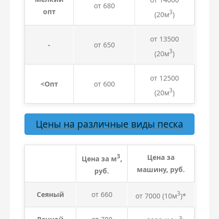
от 680
опт
3
(20м
)
от 13500
-
от 650
3
(20м
)
от 12500
<Опт
от 600
3
(20м
)
Цены на различные виды песка
3
Цена за
Цена за м
,
машину, руб.
руб.
Сеяный
от 660
3
от 7000 (10м
)*
3