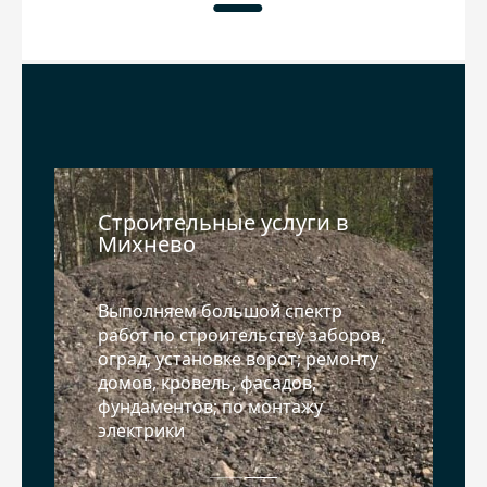
Главная
Цены
Услуги
Строительные услуги в
Доставка материалов
Акции
Михнево
Контакты
Песок
Спецтехника
Выполняем большой спектр
работ по строительству заборов,
Вакансии
Щебень
Трактор
Строительные услуги и работы
оград, установке ворот; ремонту
домов, кровель, фасадов,
фундаментов; по монтажу
Грунт
Кран
Газон
электрики
ПГС
Асфальт