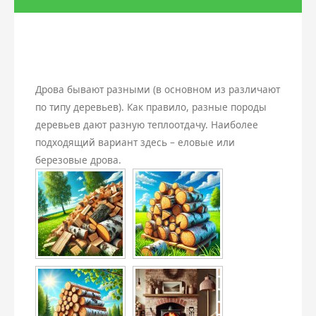
Керамзит
Плитка
Бой
Дренаж
Дрова бывают разными (в основном из различают
Дрова
по типу деревьев). Как правило, разные породы
Земляные работы
деревьев дают разную теплоотдачу. Наиболее
подходящий вариант здесь – еловые или
Пеллеты
Навесы
березовые дрова.
Бетон
Чернозем