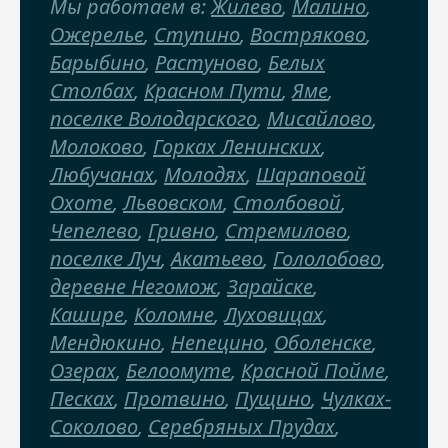
Мы работаем в:
Жилево
,
Малино
,
Ожерелье
,
Ступино
,
Востряково
,
Барыбино
,
Растуново
,
Белых
Столбах
,
Красном Пути
,
Яме
,
поселке Володарского
,
Мисайлово
,
Молоково
,
Горках Ленинских
,
Любучанах
,
Молодях
,
Шараповой
Охоте
,
Львовском
,
Столбовой
,
Чепелево
,
Гривно
,
Стремилово
,
поселке Луч
,
Акатьево
,
Гололобово
,
деревне Негомож
,
Зарайске
,
Кашире
,
Коломне
,
Луховицах
,
Мендюкино
,
Непецино
,
Оболенске
,
Озерах
,
Белоомуте
,
Красной Пойме
,
Песках
,
Протвино
,
Пущино
,
Чулках-
Соколово
,
Серебряных Прудах
,