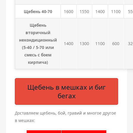
Щебень 40-70
1600
1550
1400
1100
55
Щебень
вторичный
некондиционный
1400
1300
1100
600
32
(5-40 / 5-70 или
смесь с боем
кирпича)
Щебень в мешках и биг
бегах
Доставляем щебень, бой, гравий и многое другое
в мешках: