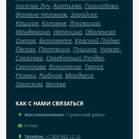
поселке Луч
,
Акатьево
,
Гололобово
,
деревне Негомож
,
Зарайске
,
Кашире
,
Коломне
,
Луховицах
,
Мендюкино
,
Непецино
,
Оболенске
,
Озерах
,
Белоомуте
,
Красной Пойме
,
Песках
,
Протвино
,
Пущино
,
Чулках-
Соколово
,
Серебряных Прудах
,
Серпухове
,
Ясногорске
,
Тарусе
,
Рязани
,
Рыбном
,
Мордвесе
,
Заокском
,
Веневе
КАК С НАМИ СВЯЗАТЬСЯ
Местоположение:
Ступинский район
E-mail:
Телефон:
+7 909 682 12 10