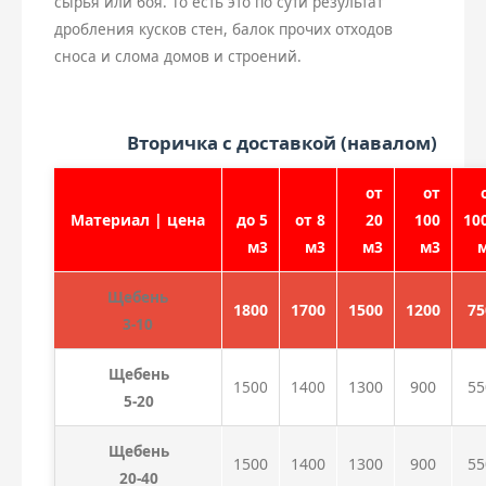
сырья или боя. То есть это по сути результат
дробления кусков стен, балок прочих отходов
сноса и слома домов и строений.
Вторичка с доставкой (навалом)
от
от
Материал | цена
до 5
от 8
20
100
10
м3
м3
м3
м3
Щебень
1800
1700
1500
1200
75
3-10
Щебень
1500
1400
1300
900
55
5-20
Щебень
1500
1400
1300
900
55
20-40