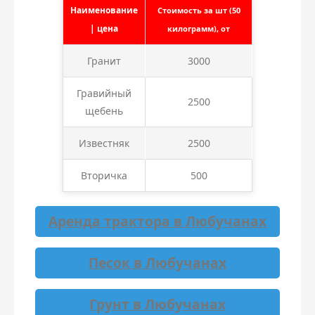
Наименование
Стоимость за шт (50
| цена
килограмм), от
Гранит
3000
Гравийный
2500
щебень
Известняк
2500
Вторичка
500
Аренда трактора в Любучанах
Песок в Любучанах
Грунт в Любучанах