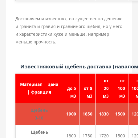
Доставляем и известняк, он существенно дешевле
и гранита и гравия и гравийного щебня, но у него
и характеристики хуже и меньше, например
меньше прочность.
Известняковый щебень доставка (навалом
от
от
Материал | цена
до 5
от 8
20
100
10
| фракция
м3
м3
м3
м3
Щебень
1900
1850
1830
1500
12
3-10
Щебень
1800
1750
1720
1500
12