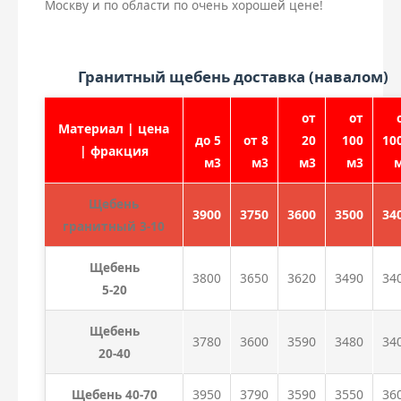
Москву и по области по очень хорошей цене!
Гранитный щебень доставка (навалом)
от
от
Материал | цена
до 5
от 8
20
100
10
| фракция
м3
м3
м3
м3
Щебень
3900
3750
3600
3500
34
гранитный 3-10
Щебень
3800
3650
3620
3490
34
5-20
Щебень
3780
3600
3590
3480
34
20-40
Щебень 40-70
3950
3790
3590
3550
36