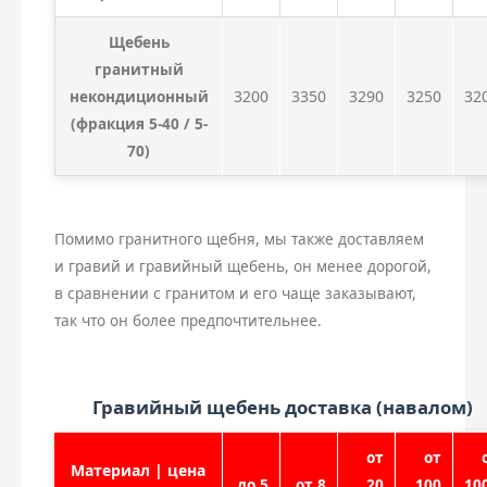
Щебень
гранитный
некондиционный
3200
3350
3290
3250
32
(фракция 5-40 / 5-
70)
Помимо гранитного щебня, мы также доставляем
и гравий и гравийный щебень, он менее дорогой,
в сравнении с гранитом и его чаще заказывают,
так что он более предпочтительнее.
Гравийный щебень доставка (навалом)
от
от
Материал | цена
до 5
от 8
20
100
10