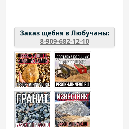
Керамзит
Плитка
Бой
Дренаж
Заказ щебня в Любучаны:
8-909-682-12-10
Дрова
Земляные работы
Пеллеты
Навесы
Бетон
Чернозем