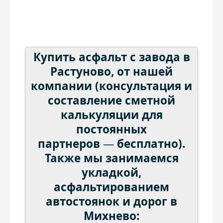
Керамзит
Плитка
Бой
Дренаж
Купить асфальт с завода в
Растуново, от нашей
Дрова
Земляные работы
компании (консультация и
составление сметной
Пеллеты
Навесы
калькуляции для
постоянных
Бетон
партнеров
—
бесплатно).
Также мы занимаемся
Чернозем
укладкой,
асфальтированием
автостоянок и дорог в
Михнево: