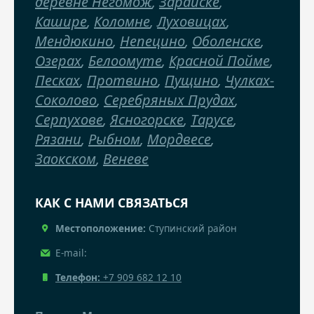
деревне Негомож
,
Зарайске
,
Кашире
,
Коломне
,
Луховицах
,
Мендюкино
,
Непецино
,
Оболенске
,
Озерах
,
Белоомуте
,
Красной Пойме
,
Песках
,
Протвино
,
Пущино
,
Чулках-
Соколово
,
Серебряных Прудах
,
Серпухове
,
Ясногорске
,
Тарусе
,
Рязани
,
Рыбном
,
Мордвесе
,
Заокском
,
Веневе
КАК С НАМИ СВЯЗАТЬСЯ
Местоположение:
Ступинский район
E-mail:
Телефон:
+7 909 682 12 10