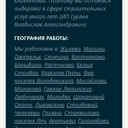
клиентами. Поэтому мы остаемся
лидерами в сфере строительных
услуг много лет (ИП Гуряев
Владислав Александрович)
ГЕОГРАФИЯ РАБОТЫ:
Мы работаем в:
Жилево
,
Малино
,
Ожерелье
,
Ступино
,
Востряково
,
Барыбино
,
Растуново
,
Белых
Столбах
,
Красном Пути
,
Яме
,
поселке Володарского
,
Мисайлово
,
Молоково
,
Горках Ленинских
,
Любучанах
,
Молодях
,
Шараповой
Охоте
,
Львовском
,
Столбовой
,
Чепелево
,
Гривно
,
Стремилово
,
поселке Луч
,
Акатьево
,
Гололобово
,