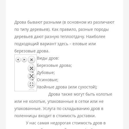
Керамзит
Плитка
Дрова бывают разными (в основном из различают
Бой
Дренаж
по типу деревьев). Как правило, разные породы
деревьев дают разную теплоотдачу. Наиболее
Дрова
подходящий вариант здесь – еловые или
Земляные работы
березовые дрова.
Виды дров:
Пеллеты
Навесы
Березовые дрова;
Дубовые;
Бетон
Осиновые;
Хвойные дрова (или сухостой);
Чернозем
Дрова также могут быть колотые
или не колотые, упакованные в сетки или не
упакованные. Услуга по складыванию дров в
поленницы входит в стоимость доставки.
У нас самая недорогая стоимость дров в