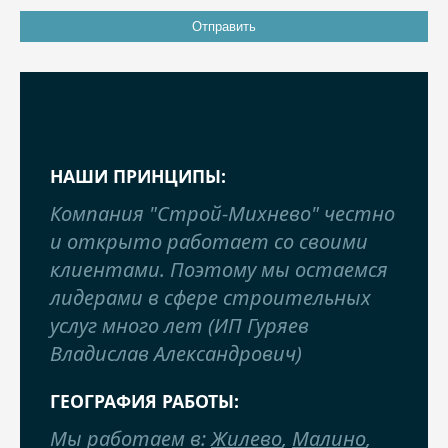
НАШИ ПРИНЦИПЫ:
Компания "Строй-Михнево" честно
и открыто работает со своими
клиентами. Поэтому мы остаемся
лидерами в сфере строительных
услуг много лет (ИП Гуряев
Владислав Александрович)
ГЕОГРАФИЯ РАБОТЫ:
Мы работаем в:
Жилево
,
Малино
,