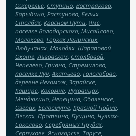
Ожерелье
,
Ступино
,
Востряково
,
Барыбино
,
Растуново
,
Белых
Столбах
,
Красном Пути
,
Яме
,
поселке Володарского
,
Мисайлово
,
Молоково
,
Горках Ленинских
,
Любучанах
,
Молодях
,
Шараповой
Охоте
,
Львовском
,
Столбовой
,
Чепелево
,
Гривно
,
Стремилово
,
поселке Луч
,
Акатьево
,
Гололобово
,
деревне Негомож
,
Зарайске
,
Кашире
,
Коломне
,
Луховицах
,
Мендюкино
,
Непецино
,
Оболенске
,
Озерах
,
Белоомуте
,
Красной Пойме
,
Песках
,
Протвино
,
Пущино
,
Чулках-
Соколово
,
Серебряных Прудах
,
Серпухове
,
Ясногорске
,
Тарусе
,