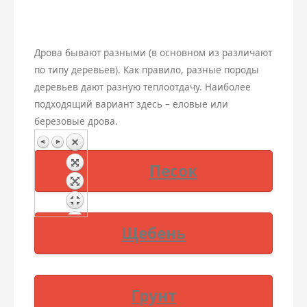
Керамзит
Плитка
Дрова бывают разными (в основном из различают
Бой
Дренаж
по типу деревьев). Как правило, разные породы
деревьев дают разную теплоотдачу. Наиболее
Дрова
подходящий вариант здесь – еловые или
Земляные работы
березовые дрова.
Пеллеты
Навесы
Песок
Бетон
Чернозем
Щебень
Грунт