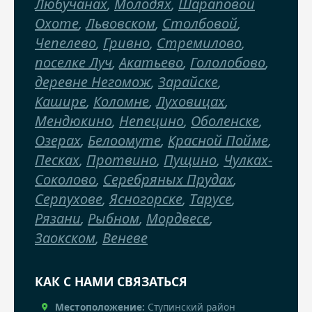
Любучанах
,
Молодях
,
Шараповой
Охоте
,
Львовском
,
Столбовой
,
Чепелево
,
Гривно
,
Стремилово
,
поселке Луч
,
Акатьево
,
Гололобово
,
деревне Негомож
,
Зарайске
,
Кашире
,
Коломне
,
Луховицах
,
Мендюкино
,
Непецино
,
Оболенске
,
Озерах
,
Белоомуте
,
Красной Пойме
,
Песках
,
Протвино
,
Пущино
,
Чулках-
Соколово
,
Серебряных Прудах
,
Серпухове
,
Ясногорске
,
Тарусе
,
Рязани
,
Рыбном
,
Мордвесе
,
Заокском
,
Веневе
КАК С НАМИ СВЯЗАТЬСЯ
Местоположение:
Ступинский район