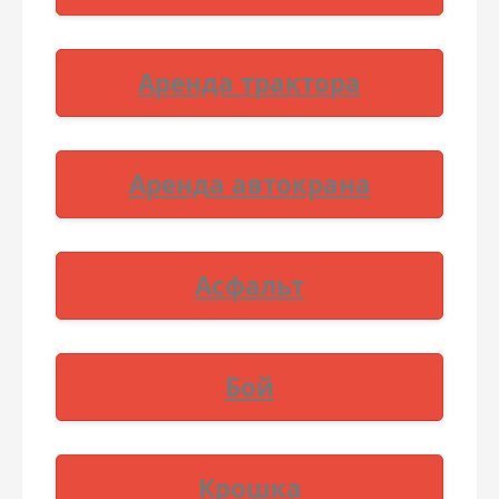
Аренда трактора
Аренда автокрана
Асфальт
Бой
Крошка